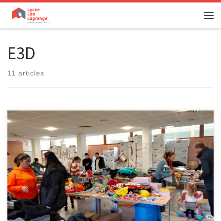
Passer au contenu
Men
E3D
11 articles
[…]