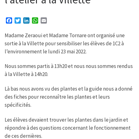
F
T
L
W
E
a
w
i
h
m
c
i
n
a
a
Madame Zeraoui et Madame Tornare ont organisé une
e
t
k
t
i
sortie à la Villette pour sensibiliser les élèves de 1C2 à
b
t
e
s
l
l’environnement le lundi 23 mai 2022.
o
e
d
A
o
r
I
p
k
n
p
Nous sommes partis à 13h20 et nous nous sommes rendus
à la Villette à 14h20.
Là bas nous avons vu des plantes et la guide nous a donné
des fiches pour reconnaître les plantes et leurs
spécificités.
Les élèves devaient trouver les plantes dans le jardin et
répondre à des questions concernant le fonctionnement
de ces dernières.