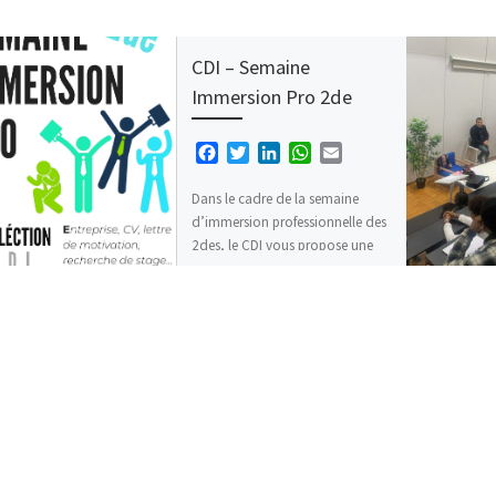
CDI – Semaine
Immersion Pro 2de
F
T
L
W
E
a
w
i
h
m
c
i
n
a
a
Dans le cadre de la semaine
e
t
k
t
i
d’immersion professionnelle des
b
t
e
s
l
2des, le CDI vous propose une
o
e
d
A
sélection d’ouvrages et guides
o
r
I
p
pratiques autour de […]
k
n
p