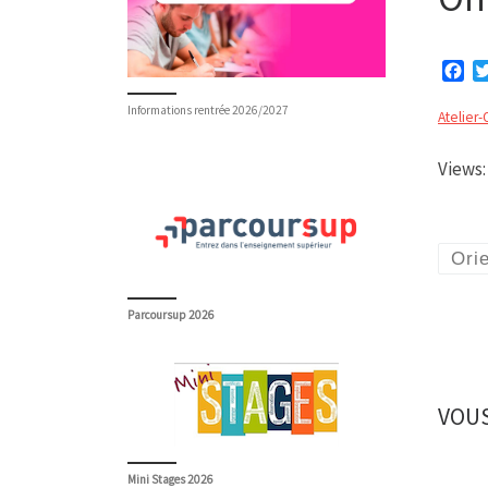
F
a
Informations rentrée 2026/2027
c
Atelier-
e
b
Views:
o
o
k
Orie
Parcoursup 2026
VOUS
Mini Stages 2026