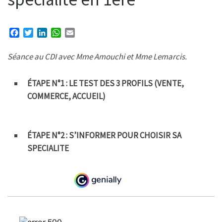
F
T
L
W
E
a
w
i
h
m
c
i
n
a
a
Séance au CDI avec Mme Amouchi et Mme Lemarcis.
e
t
k
t
i
b
t
e
s
l
o
e
d
A
ÉTAPE N°1 : LE TEST DES 3 PROFILS (VENTE,
o
r
I
p
COMMERCE, ACCUEIL)
k
n
p
ÉTAPE N°2 : S’INFORMER POUR CHOISIR SA
SPECIALITE