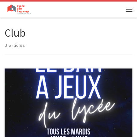
Passer au contenu
Men
Club
3 articles
[…]