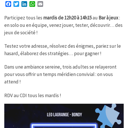
F
T
L
W
E
a
w
i
h
m
c
i
n
a
a
Participez tous les
mardis de 12h20 à 14h15
au
Bar à jeux
:
e
t
k
t
i
en solo ou en équipe, venez jouer, tester, découvrir… des
b
t
e
s
l
jeux de société !
o
e
d
A
o
r
I
p
k
n
p
Testez votre adresse, résolvez des énigmes, pariez sur le
hasard, élaborez des stratégies… pour gagner !
Dans une ambiance sereine, trois adultes se relayeront
pour vous offrir un temps méridien convivial : on vous
attend !
RDV au CDI tous les mardis !