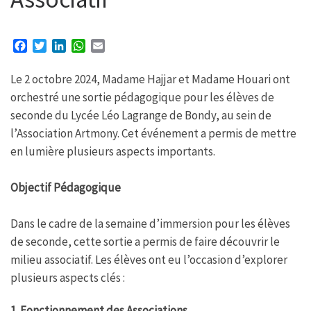
F
T
L
W
E
a
w
i
h
m
c
i
n
a
a
Le 2 octobre 2024, Madame Hajjar et Madame Houari ont
e
t
k
t
i
orchestré une sortie pédagogique pour les élèves de
b
t
e
s
l
seconde du Lycée Léo Lagrange de Bondy, au sein de
o
e
d
A
o
r
I
p
l’Association Artmony. Cet événement a permis de mettre
k
n
p
en lumière plusieurs aspects importants.
Objectif Pédagogique
Dans le cadre de la semaine d’immersion pour les élèves
de seconde, cette sortie a permis de faire découvrir le
milieu associatif. Les élèves ont eu l’occasion d’explorer
plusieurs aspects clés :
1. Fonctionnement des Associations