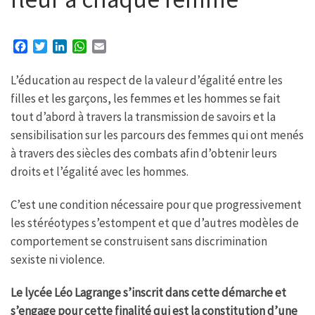
F
T
L
W
E
a
w
i
h
m
c
i
n
a
a
L’éducation au respect de la valeur d’égalité entre les
e
t
k
t
i
filles et les garçons, les femmes et les hommes se fait
b
t
e
s
l
tout d’abord à travers la transmission de savoirs et la
o
e
d
A
o
r
I
p
sensibilisation sur les parcours des femmes qui ont menés
k
n
p
à travers des siècles des combats afin d’obtenir leurs
droits et l’égalité avec les hommes.
C’est une condition nécessaire pour que progressivement
les stéréotypes s’estompent et que d’autres modèles de
comportement se construisent sans discrimination
sexiste ni violence.
Le lycée Léo Lagrange s’inscrit dans cette démarche et
s’engage pour cette finalité qui est la constitution d’une