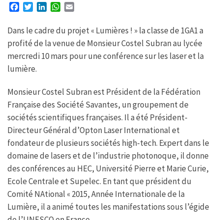
F
T
L
W
E
a
w
i
h
m
c
i
n
a
a
Dans le cadre du projet « Lumières ! » la classe de 1GA1 a
e
t
k
t
i
profité de la venue de Monsieur Costel Subran au lycée
b
t
e
s
l
mercredi 10 mars pour une conférence sur les laser et la
o
e
d
A
o
r
I
p
lumière.
k
n
p
Monsieur Costel Subran est Président de la Fédération
Française des Société Savantes, un groupement de
sociétés scientifiques françaises. Il a été Président-
Directeur Général d’Opton Laser International et
fondateur de plusieurs sociétés high-tech. Expert dans le
domaine de lasers et de l’industrie photonoque, il donne
des conférences au HEC, Université Pierre et Marie Curie,
Ecole Centrale et Supelec. En tant que président du
Comité NAtional « 2015, Année Internationale de la
Lumière, il a animé toutes les manifestations sous l’égide
de l’UNESCO en France.