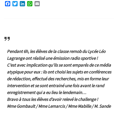
F
T
L
W
E
a
w
i
h
m
c
i
n
a
a
e
t
k
t
i
b
t
e
s
l
o
e
d
A
o
r
I
p
k
n
p
Pendant 6h, les élèves de la
classe remob du Lycée Léo
Lagrange
ont réalisé une
émission radio sportive
!
C’est avec implication qu’ils se sont emparés de ce média
atypique pour eux : ils ont choisi les sujets en conférences
de rédaction, effectué des recherches, mis en forme leur
intervention et se sont entrainé une fois avant le rand
enregistrement qui a eu lieu le lendemain…
Bravo à tous les élèves d’avoir relevé le challenge !
Mme Gombault / Mme Lemarcis / Mme Mabille / M. Sande