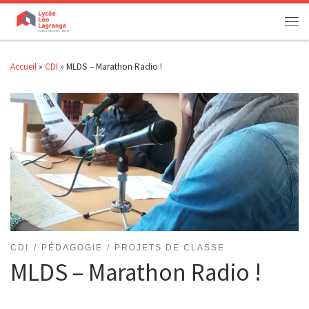
Passer au contenu
Men
Accueil
»
CDI
»
MLDS – Marathon Radio !
CDI
PÉDAGOGIE
PROJETS DE CLASSE
MLDS – Marathon Radio !