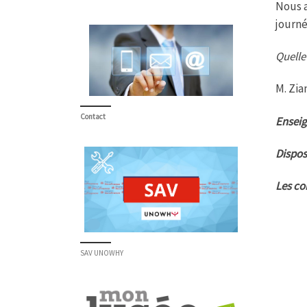
Nous a
journé
Quelle 
M. Zia
Contact
Enseig
Disposi
Les co
SAV UNOWHY