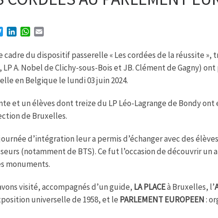
T
L
W
E
w
i
h
m
i
n
a
a
e cadre du dispositif passerelle « Les cordées de la réussite »,
t
k
t
i
 LP A. Nobel de Clichy-sous-Bois et JB. Clément de Gagny) ont 
t
e
s
l
elle en Belgique le lundi 03 juin 2024.
e
d
A
r
I
p
n
p
te et un élèves dont treize du LP Léo-Lagrange de Bondy ont e
ection de Bruxelles.
journée d’intégration leur a permis d’échanger avec des élève
seurs (notamment de BTS). Ce fut l’occasion de découvrir un au
es monuments.
vons visité, accompagnés d’un guide,
LA PLACE
à Bruxelles, l’
xposition universelle de 1958, et le
PARLEMENT EUROPEEN
: o