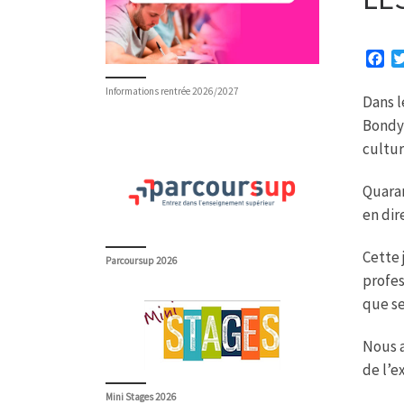
F
a
Informations rentrée 2026/2027
c
Dans l
e
Bondy,
b
cultur
o
o
k
Quaran
en dir
Cette 
Parcoursup 2026
profes
que s
Nous a
de l’e
Mini Stages 2026