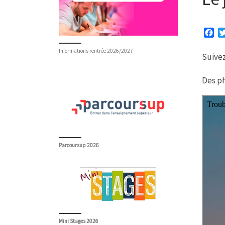
F
a
Informations rentrée 2026/2027
c
Suivez
e
b
Des ph
o
o
k
Parcoursup 2026
Mini Stages 2026