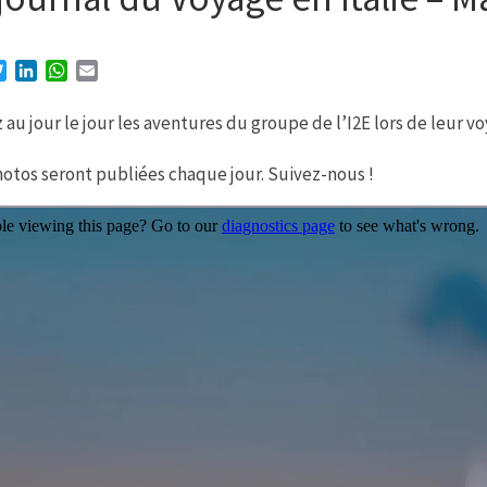
T
L
W
E
w
i
h
m
i
n
a
a
 au jour le jour les aventures du groupe de l’I2E lors de leur v
t
k
t
i
t
e
s
l
otos seront publiées chaque jour. Suivez-nous !
e
d
A
r
I
p
n
p