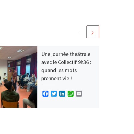
Une journée théâtrale
avec le Collectif 9h36 :
quand les mots
prennent vie !
F
T
L
W
E
a
w
i
h
m
c
i
n
a
a
Dans le cadre de leur projet
e
t
k
t
i
autour du conte en français
b
t
e
s
l
langue seconde, les élèves
o
e
d
A
allophones de l’UPE2A ont vécu
o
r
I
p
une journée […]