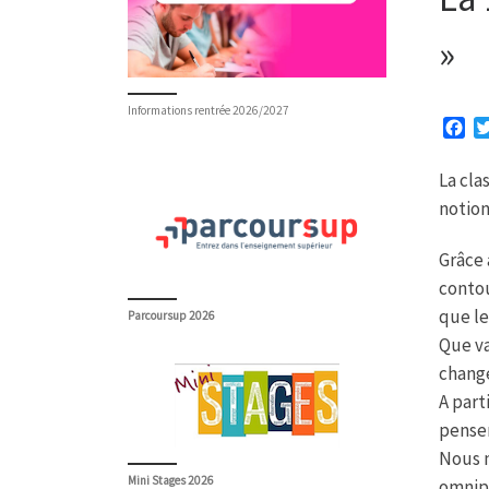
»
Informations rentrée 2026/2027
F
a
c
La cla
e
notio
b
o
o
Grâce 
k
contou
que le
Parcoursup 2026
Que va
chang
A part
penser
Nous n
Mini Stages 2026
omnipr