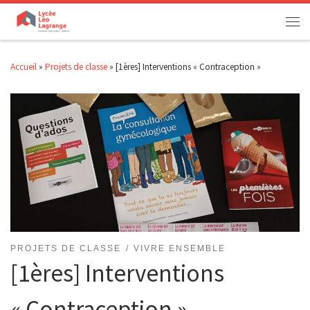
Passer au contenu
Men
Accueil
»
Projets de classe
»
[1ères] Interventions « Contraception »
PROJETS DE CLASSE
VIVRE ENSEMBLE
[1ères] Interventions
« Contraception »