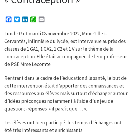
F
T
L
W
E
a
w
i
h
m
c
i
n
a
a
Lundi 07 et mardi 08 novembre 2022, Mme Gillet-
e
t
k
t
i
Cervantès, infirmière du lycée, est intervenue auprès des
b
t
e
s
l
classes de 1 GA1, 1 GA2, 1 C2 et 1 V sur le thème de la
o
e
d
A
o
r
I
p
contraception. Elle était accompagnée de leur professeur
k
n
p
de PSE Mme Lecomte.
Rentrant dans le cadre de l’éducation à la santé, le but de
cette intervention était d’apporter des connaissances et
des ressources aux élèves mais surtout d’échanger autour
d’idées préconçues notamment à l’aide d’un jeu de
questions-réponses » il paraît que … ».
Les élèves ont bien participé, les temps d’échanges ont
été très intéressants et enrichissants.