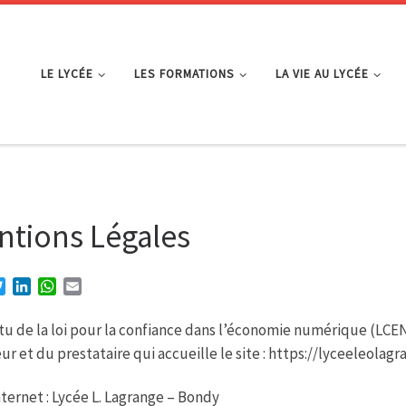
LE LYCÉE
LES FORMATIONS
LA VIE AU LYCÉE
ntions Légales
T
L
W
E
w
i
h
m
i
n
a
a
tu de la loi pour la confiance dans l’économie numérique (LCEN
t
k
t
i
eur et du prestataire qui accueille le site : https://lyceeleolagr
t
e
s
l
e
d
A
r
I
p
nternet : Lycée L. Lagrange – Bondy