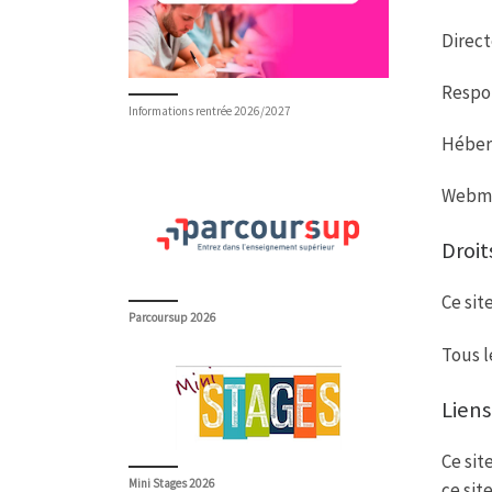
k
Direct
Respon
Informations rentrée 2026/2027
Héberg
Webme
Droit
Ce sit
Parcoursup 2026
Tous l
Liens
Ce sit
Mini Stages 2026
ce site