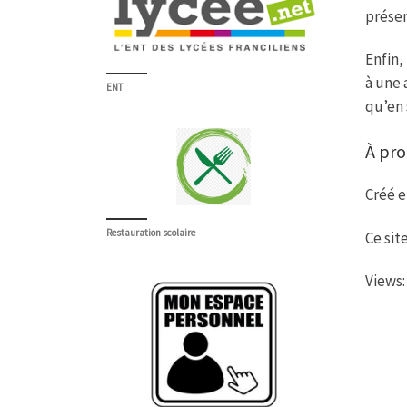
présen
Enfin,
à une 
ENT
qu’en 
À pro
Créé e
Restauration scolaire
Ce sit
Views: