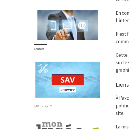
En con
l’inte
Il est
comme
Contact
Cette 
sur le
graphi
Liens
À l’ex
politi
SAV UNOWHY
site.
La mis