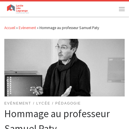
Passer au contenu
Men
Accueil
»
Evènement
»
Hommage au professeur Samuel Paty
EVÈNEMENT
LYCÉE
PÉDAGOGIE
Hommage au professeur
Samuel Paty