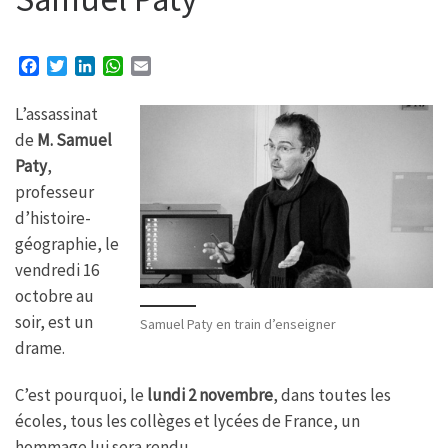
F
T
L
W
E
a
w
i
h
m
c
i
n
a
a
L’assassinat
e
t
k
t
i
de
M. Samuel
b
t
e
s
l
Paty
,
o
e
d
A
o
r
I
p
professeur
k
n
p
d’histoire-
géographie, le
vendredi 16
octobre au
soir, est un
Samuel Paty en train d’enseigner
drame.
C’est pourquoi, le
lundi 2 novembre
, dans toutes les
écoles, tous les collèges et lycées de France, un
hommage lui sera rendu.