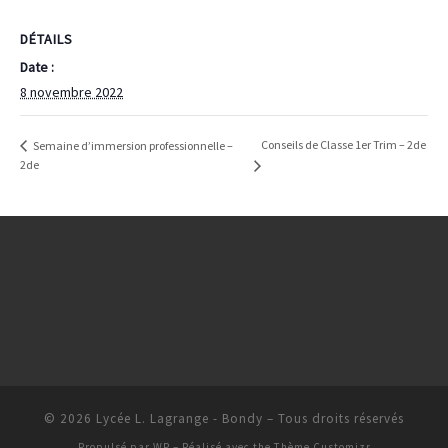
DÉTAILS
Date :
8 novembre 2022
Conseils de Classe 1er Trim – 2de
Semaine d’immersion professionnelle –
2de
© 2026
Lycée L. Lagrange - Bondy
– Tous droits réservés
Propulsé par
WP
– Réalisé avec the
Thème Customizr